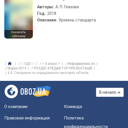
Авторы:
А. П. Глазова
Год:
2018
Описание:
Уровень стандарта
показать
обложку
✅ ГДЗ ✅
⚡ 5 класс ⚡
Информатика ✍
Морзе 2013
РОЗДІЛ 4 РЕДАКТОР ПРЕЗЕНТАЦІЙ
4.4. Створення та опрацювання текстових об’єктів
В начало
О компании
Команда
Правовая информация
Политика
конфиденциальности