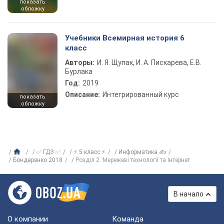
показать
обложку
Учебники Всемирная история 6
класс
Авторы:
И. Я. Щупак, И. А. Пискарева, Е.В.
Бурлака
Год:
2019
Описание:
Интегрированный курс
показать
обложку
✅ ГДЗ ✅
⚡ 5 класс ⚡
Информатика ✍
Бондаренко 2018
Розділ 2. Мережеві технології та Інтернет
В начало
О компании
Команда