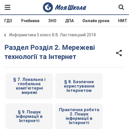
ГДЗ
Учебники
ЗНО
ДПА
Онлайн уроки
НМТ
Информатика 5 класс В.В. Ластовецкий 2018
Раздел Розділ 2. Мережеві
технології та Інтернет
§ 7. Локальна і
§ 8. Безпечне
глобальна
користування
комп’ютерні
Інтернетом
мережі
Практична робота
§ 9. Пошук
2. Пошук
інформації в
інформації в
Інтернеті
Інтернеті