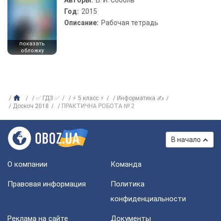
Авторы:
В. И. Соболь
Год:
2015
Описание:
Рабочая тетрадь
показать
обложку
✅ ГДЗ ✅
⚡ 5 класс ⚡
Информатика ✍
Доскоч 2018
ПРАКТИЧНА РОБОТА № 2
В начало
О компании
Команда
Правовая информация
Политика
конфиденциальности
Реклама на сайте
Документы