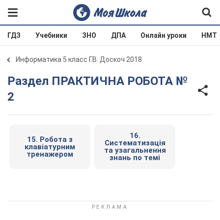
ГДЗ
Учебники
ЗНО
ДПА
Онлайн уроки
НМТ
Информатика 5 класс Г.В. Доскоч 2018
Раздел ПРАКТИЧНА РОБОТА №
2
16.
15. Робота з
Систематизація
клавіатурним
та узагальнення
тренажером
знань по темі