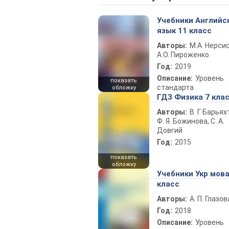
Учебники Английс
язык 11 класс
Авторы:
М.А. Нерсис
А.О. Пироженко
Год:
2019
Описание:
Уровень
показать
стандарта
обложку
ГДЗ Физика 7 кла
Авторы:
В. Г. Барьях
Ф. Я. Божинова, С. А.
Довгий
Год:
2015
показать
обложку
Учебники Укр мова
класс
Авторы:
А. П. Глазов
Год:
2018
Описание:
Уровень