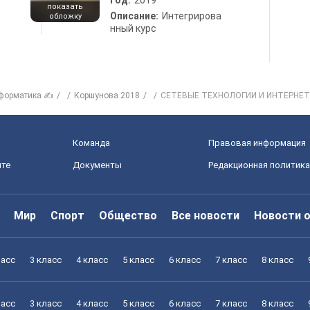
Год:
2019
показать
Описание:
Интегрирова
обложку
нный курс
форматика ✍
Коршунова 2018
СЕТЕВЫЕ ТЕХНОЛОГИИ И ИНТЕРНЕТ
Команда
Правовая информация
йте
Документы
Редакционная политика
Мир
Спорт
Общество
Все новости
Новости 
ласс
3 класс
4 класс
5 класс
6 класс
7 класс
8 класс
ласс
3 класс
4 класс
5 класс
6 класс
7 класс
8 класс