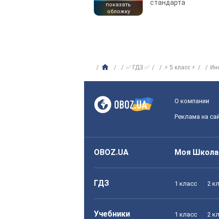
стандарта
показать
обложку
✅ ГДЗ ✅
⚡ 5 класс ⚡
Ин
О компании
Реклама на са
OBOZ.UA
Моя Школа
ГДЗ
1 класс
2 к
Учебники
1 класс
2 к