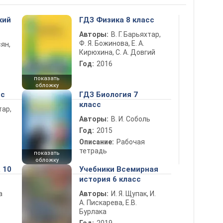
кий
ГДЗ Физика 8 класс
Авторы:
В. Г. Барьяхтар,
Ф. Я. Божинова, Е. А.
ян,
Кирюхина, С. А. Довгий
Год:
2016
показать
обложку
сс
ГДЗ Биология 7
класс
тар,
Авторы:
В. И. Соболь
Год:
2015
Описание:
Рабочая
тетрадь
показать
обложку
 10
Учебники Всемирная
история 6 класс
а
Авторы:
И. Я. Щупак, И.
А. Пискарева, Е.В.
Бурлака