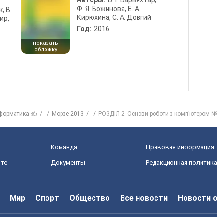
Авторы:
В. Г. Барьяхтар,
Ф. Я. Божинова, Е. А.
к, В.
Кирюхина, С. А. Довгий
ир,
Год:
2016
показать
обложку
х
форматика ✍
Морзе 2013
РОЗДІЛ 2. Основи роботи з комп’ютером № С
Команда
Правовая информация
йте
Документы
Редакционная политика
Мир
Спорт
Общество
Все новости
Новости 