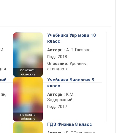
Учебники Укр мова 10
класс
 И.
Авторы:
А. П. Глазова
Год:
2018
Описание:
Уровень
для
стандарта
показать
обложку
кий
Учебники Биология 9
класс
ян,
Авторы:
К.М.
Задорожний
Год:
2017
показать
обложку
5
ГДЗ Физика 8 класс