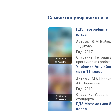
Самые популярные книги
ГДЗ География 9
класс
Авторы:
В. М. Бойко,
Л. Дитчук
Год:
2017
Описание:
Тетрадь 
показать
практических работ
обложку
Учебники Английс
язык 11 класс
Авторы:
М.А. Нерсис
А.О. Пироженко
Год:
2019
Описание:
Уровень
показать
стандарта
обложку
ГДЗ Математика 
класс