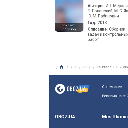
Авторы:
А. Г. Мерзля
Б. Полонский, М. С. Як
Ю. М. Рабинович
Год:
2013
показать
Описание:
Сборник
обложку
задач и контрольны
работ
✅ ГДЗ ✅
⚡ 5 класс ⚡
Ин
О компании
Реклама на са
OBOZ.UA
Моя Школа