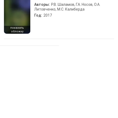
Авторы:
Р.В. Шаламов, Г.А. Носов, О.А.
Литовченко, М.С. Калиберда
Год:
2017
показать
обложку