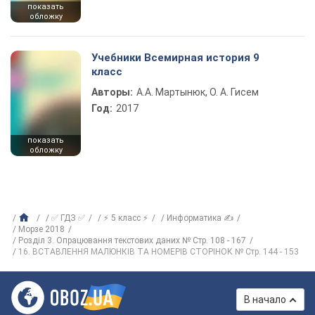
показать
обложку
Учебники Всемирная история 9
класс
Авторы:
А.А. Мартынюк, О. А. Гисем
Год:
2017
показать
обложку
✅ ГДЗ ✅
⚡ 5 класс ⚡
Информатика ✍
Морзе 2018
Розділ 3. Опрацювання текстових даних № Стр. 108 - 167
16. ВСТАВЛЕННЯ МАЛЮНКІВ ТА НОМЕРІВ СТОРІНОК № Стр. 144 - 153
В начало