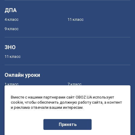
ДПА
4 класс
11 класс
9 класс
ЗНО
11 класс
Онлайн уроки
1 класс
7 класс
2 класс
8 класс
Вместе с нашими партнерами сайт OBOZ.UA использует
cookie, чтобы обеспечить должную работу сайта, а контент
3 класс
9 класс
и реклама отвечали вашим интересам.
4 класс
10 класс
5 класс
11 класс
Принять
6 класс