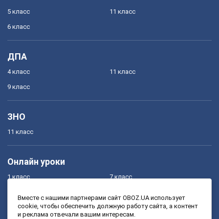
5 класс
11 класс
6 класс
ДПА
4 класс
11 класс
9 класс
ЗНО
11 класс
Онлайн уроки
1 класс
7 класс
2 класс
8 класс
Вместе с нашими партнерами сайт OBOZ.UA использует
cookie, чтобы обеспечить должную работу сайта, а контент
3 класс
9 класс
и реклама отвечали вашим интересам.