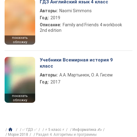
ГДЗ Английский язык 4 класс
Авторы:
Naomi Simmons
Год:
2019
Описание:
Family and Friends 4 workbook
2nd edition
показать
обложку
Учебники Всемирная история 9
класс
Авторы:
А.А. Мартынюк, О. А. Гисем
Год:
2017
показать
обложку
✅ ГДЗ ✅
⚡ 5 класс ⚡
Информатика ✍
Морзе 2018
Раздел 4. Алгоритмы и программы