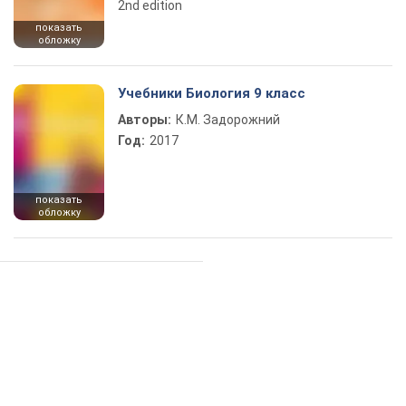
2nd edition
показать
обложку
Учебники Биология 9 класс
Авторы:
К.М. Задорожний
Год:
2017
показать
обложку