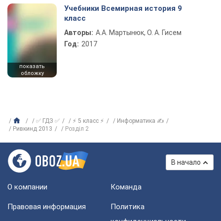
Учебники Всемирная история 9
класс
Авторы:
А.А. Мартынюк, О. А. Гисем
Год:
2017
показать
обложку
✅ ГДЗ ✅
⚡ 5 класс ⚡
Информатика ✍
Ривкинд 2013
Розділ 2
В начало
О компании
Команда
Правовая информация
Политика