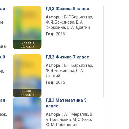
ная
ГДЗ Физика 8 класс
Авторы:
В. Г. Барьяхтар,
Ф. Я. Божинова, Е. А.
 И.
Кирюхина, С. А. Довгий
Год:
2016
показать
ова
обложку
я 9
ГДЗ Физика 7 класс
Авторы:
В. Г. Барьяхтар,
Ф. Я. Божинова, С. А.
в,
Довгий
Год:
2015
показать
обложку
ная
ГДЗ Математика 5
класс
нюк,
Авторы:
А. Г. Мерзляк, В.
Б. Полонский, М. С. Якир,
Ю. М. Рабинович