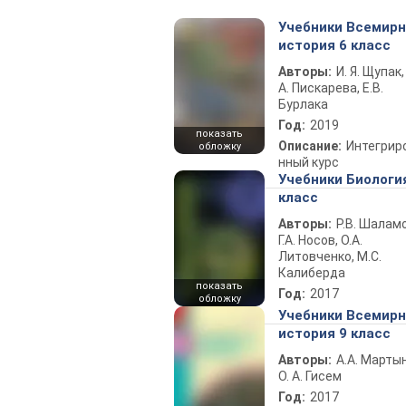
Учебники Всемир
история 6 класс
Авторы:
И. Я. Щупак,
А. Пискарева, Е.В.
Бурлака
Год:
2019
показать
Описание:
Интегрир
обложку
нный курс
Учебники Биологи
класс
Авторы:
Р.В. Шаламо
Г.А. Носов, О.А.
Литовченко, М.С.
Калиберда
показать
Год:
2017
обложку
Учебники Всемир
история 9 класс
Авторы:
А.А. Марты
О. А. Гисем
Год:
2017