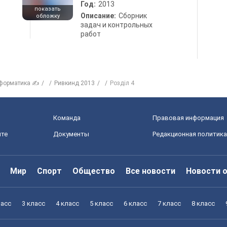
Год:
2013
показать
Описание:
Сборник
обложку
задач и контрольных
работ
форматика ✍
Ривкинд 2013
Розділ 4
Команда
Правовая информация
йте
Документы
Редакционная политика
Мир
Спорт
Общество
Все новости
Новости 
ласс
3 класс
4 класс
5 класс
6 класс
7 класс
8 класс