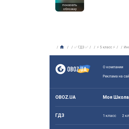
показать
обложку
✅ ГДЗ ✅
⚡ 5 класс ⚡
Ин
О компании
Реклама на са
OBOZ.UA
Моя Школа
ГДЗ
1 класс
2 к