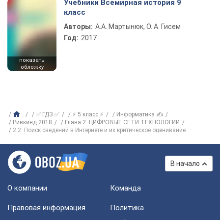
Учебники Всемирная история 9
класс
Авторы:
А.А. Мартынюк, О. А. Гисем
Год:
2017
показать
обложку
✅ ГДЗ ✅
⚡ 5 класс ⚡
Информатика ✍
Ривкинд 2018
Глава 2. ЦИФРОВЫЕ СЕТИ ТЕХНОЛОГИИ
2.2. Поиск сведений в Интернете и их критическое оценивание
В начало
О компании
Команда
Правовая информация
Политика