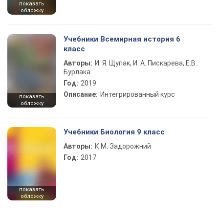
показать
обложку
Учебники Всемирная история 6
класс
Авторы:
И. Я. Щупак, И. А. Пискарева, Е.В.
Бурлака
Год:
2019
Описание:
Интегрированный курс
показать
обложку
Учебники Биология 9 класс
Авторы:
К.М. Задорожний
Год:
2017
показать
обложку