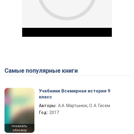
Самые популярные книги
Play Video
Учебники Всемирная история 9
класс
Авторы:
А.А. Мартынюк, О. А. Гисем
Год:
2017
показать
обложку