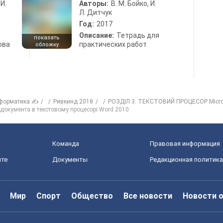
 И.
Авторы:
В. М. Бойко, И.
Л. Дитчук
Год:
2017
Описание:
Тетрадь для
показать
ова
практических работ
обложку
форматика ✍
Ривкинд 2018
РОЗДІЛ 3. ТЕКСТОВИЙ ПРОЦЕСОР Microso
 документа в текстовому процесорі Word 2010
Команда
Правовая информация
йте
Документы
Редакционная политика
Мир
Спорт
Общество
Все новости
Новости 