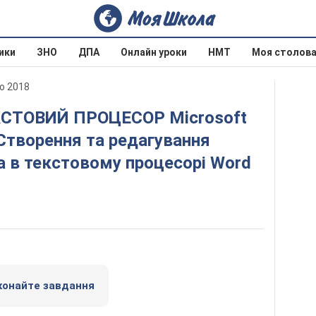
ики
ЗНО
ДПА
Онлайн уроки
НМТ
Моя столов
о 2018
. Створення та редагування
 в текстовому процесорі Word
конайте завдання