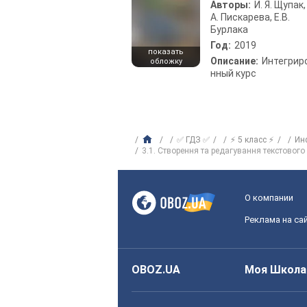
Авторы:
И. Я. Щупак,
А. Пискарева, Е.В.
Бурлака
Год:
2019
показать
Описание:
Интегрир
обложку
нный курс
✅ ГДЗ ✅
⚡ 5 класс ⚡
Ин
3.1. Створення та редагування текстового
О компании
Реклама на са
OBOZ.UA
Моя Школа