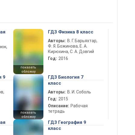
ная
ГДЗ Физика 8 класс
Авторы:
В. Г. Барьяхтар,
Ф. Я. Божинова, Е. А.
нюк,
Кирюхина, С. А. Довгий
Год:
2016
показать
обложку
я 9
ГДЗ Биология 7
класс
в,
Авторы:
В. И. Соболь
Год:
2015
Описание:
Рабочая
тетрадь
показать
обложку
ная
ГДЗ География 9
класс