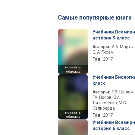
Самые популярные книги
Учебники Всемир
история 9 класс
Авторы:
А.А. Марты
О. А. Гисем
Год:
2017
показать
обложку
Учебники Биологи
класс
Авторы:
Р.В. Шаламо
Г.А. Носов, О.А.
Литовченко, М.С.
Калиберда
показать
Год:
2017
обложку
Учебники Всемир
история 6 класс