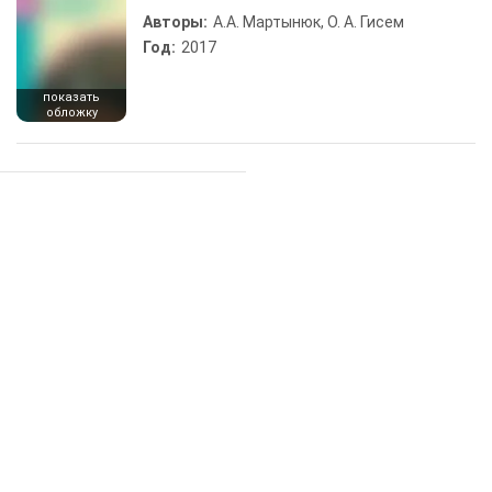
Авторы:
А.А. Мартынюк, О. А. Гисем
Год:
2017
показать
обложку