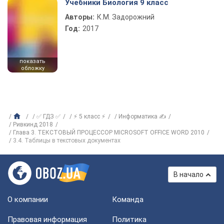
Учебники Биология 9 класс
Авторы:
К.М. Задорожний
Год:
2017
показать
обложку
✅ ГДЗ ✅
⚡ 5 класс ⚡
Информатика ✍
Ривкинд 2018
Глава 3. ТЕКСТОВЫЙ ПРОЦЕССОР MICROSOFT OFFICE WORD 2010
3.4. Таблицы в текстовых документах
В начало
О компании
Команда
Правовая информация
Политика