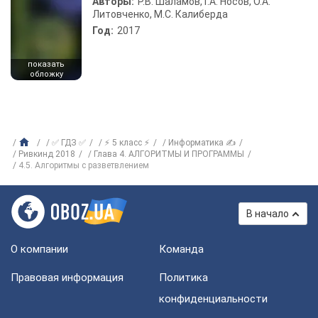
Авторы:
Р.В. Шаламов, Г.А. Носов, О.А.
Литовченко, М.С. Калиберда
Год:
2017
показать
обложку
✅ ГДЗ ✅
⚡ 5 класс ⚡
Информатика ✍
Ривкинд 2018
Глава 4. АЛГОРИТМЫ И ПРОГРАММЫ
4.5. Алгоритмы с разветвлением
В начало
О компании
Команда
Правовая информация
Политика
конфиденциальности