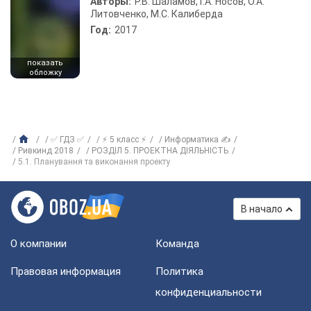
Авторы:
Р.В. Шаламов, Г.А. Носов, О.А.
Литовченко, М.С. Калиберда
Год:
2017
показать
обложку
✅ ГДЗ ✅
⚡ 5 класс ⚡
Информатика ✍
Ривкинд 2018
РОЗДІЛ 5. ПРОЕКТНА ДІЯЛЬНІСТЬ
5.1. Планування та виконання проекту
В начало
О компании
Команда
Правовая информация
Политика
конфиденциальности