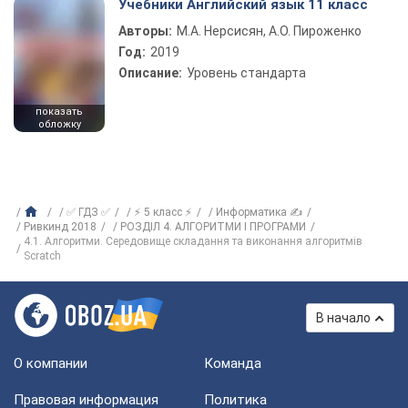
Учебники Английский язык 11 класс
Авторы:
М.А. Нерсисян, А.О. Пироженко
Год:
2019
Описание:
Уровень стандарта
показать
обложку
✅ ГДЗ ✅
⚡ 5 класс ⚡
Информатика ✍
Ривкинд 2018
РОЗДІЛ 4. АЛГОРИТМИ І ПРОГРАМИ
4.1. Алгоритми. Середовище складання та виконання алгоритмів
Scratch
В начало
О компании
Команда
Правовая информация
Политика