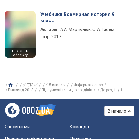
Учебники Всемирная история 9
класс
Авторы:
А.А. Мартынюк, О. А. Гисем
Год:
2017
показать
обложку
✅ ГДЗ ✅
⚡ 5 класс ⚡
Информатика ✍
Рывкинд 2018
Підсумкові тести до розділів
До розділу 1
В начало
О компании
Команда