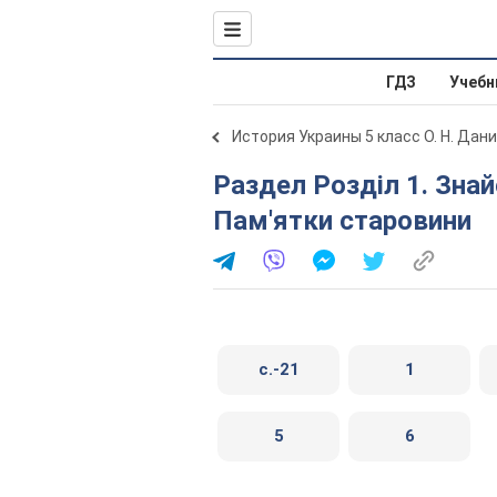
ГДЗ
Учебн
История Украины 5 класс О. Н. Дан
Раздел Розділ 1. Знайомство з історією. Параграф 3.
Пам'ятки старовини
c.-21
1
5
6