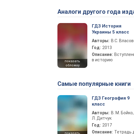
Аналоги другого года изд
ГДЗ История
Украины 5 класс
Авторы:
В.С. Власов
Год:
2013
Описание:
Вступлен
в историю
показать
обложку
Самые популярные книги
ГДЗ География 9
класс
Авторы:
В. М. Бойко,
Л. Дитчук
Год:
2017
Описание:
Тетрадь 
показать