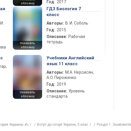
Год:
2017
обложку
ная
ГДЗ Биология 7
класс
 И.
Авторы:
В. И. Соболь
Год:
2015
Описание:
Рабочая
тетрадь
показать
ова
обложку
сс
Учебники Английский
язык 11 класс
тар,
Авторы:
М.А. Нерсисян,
А.О. Пироженко
Год:
2019
Описание:
Уровень
показать
стандарта
обложку
тория Украины ✍
Вступ до історії України, 5 клас
Розділ 1. Знайомств