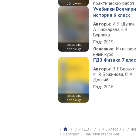
практических работ
обложку
Учебники Всемир
история 6 класс
Авторы:
И. Я. Щупак,
А. Пискарева, Е.В.
Бурлака
Год:
2019
показать
Описание:
Интегрир
обложку
нный курс
ГДЗ Физика 7 кла
Авторы:
В. Г. Барьях
Ф. Я. Божинова, С. А.
Довгий
Год:
2015
показать
обложку
✅ ГДЗ ✅
⚡ 5 класс ⚡
Ис
Параграф 3. Пам'ятки старовини