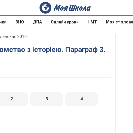
ики
ЗНО
ДПА
Онлайн уроки
НМТ
Моя столов
илевская 2010
2
3
4