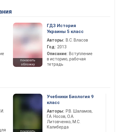
ания
ГДЗ История
Украины 5 класс
Авторы:
В.С. Власов
Год:
2013
ие
Описание:
Вступление
в историю, рабочая
показать
тетрадь
обложку
Учебники Биология 9
класс
 И.
Авторы:
Р.В. Шаламов,
Г.А. Носов, О.А.
Литовченко, М.С.
Калиберда
для
показать