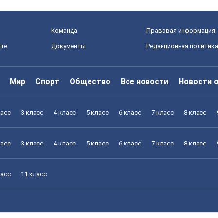
Команда
Правовая информация
йте
Документы
Редакционная политика
Мир
Спорт
Общество
Все новости
Новости 
ласс
3 класс
4 класс
5 класс
6 класс
7 класс
8 класс
ласс
3 класс
4 класс
5 класс
6 класс
7 класс
8 класс
ласс
11 класс