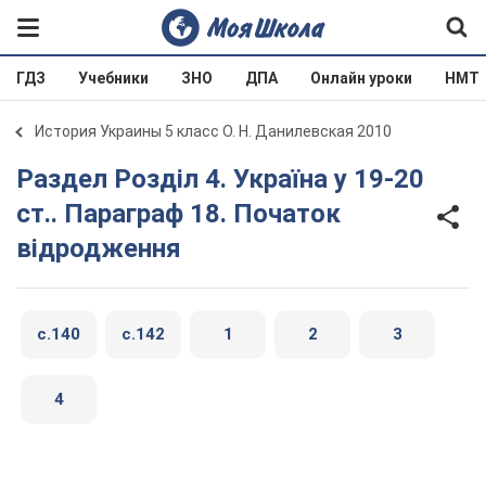
ГДЗ
Учебники
ЗНО
ДПА
Онлайн уроки
НМТ
История Украины 5 класс О. Н. Данилевская 2010
Раздел Розділ 4. Україна у 19-20
ст.. Параграф 18. Початок
відродження
c.140
c.142
1
2
3
4