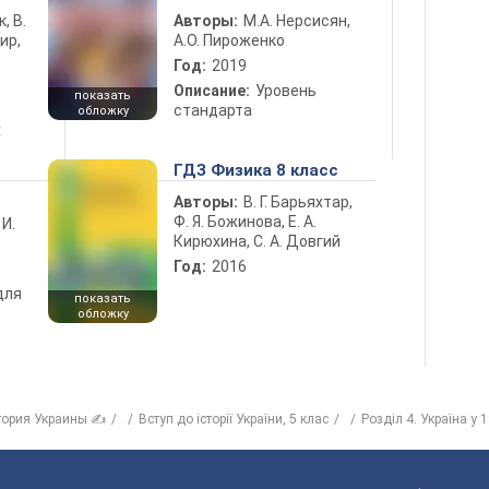
к, В.
Авторы:
М.А. Нерсисян,
ир,
А.О. Пироженко
Год:
2019
Описание:
Уровень
показать
стандарта
обложку
х
ГДЗ Физика 8 класс
Авторы:
В. Г. Барьяхтар,
Ф. Я. Божинова, Е. А.
 И.
Кирюхина, С. А. Довгий
Год:
2016
для
показать
обложку
тория Украины ✍
Вступ до історії України, 5 клас
Розділ 4. Україна у 1