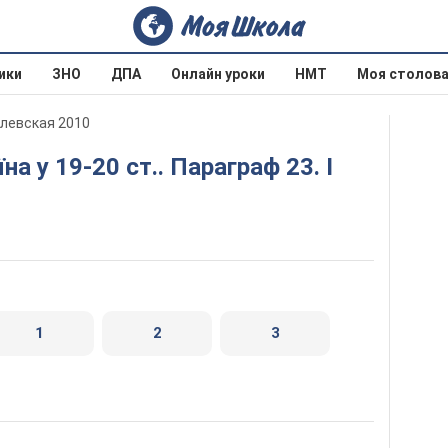
ики
ЗНО
ДПА
Онлайн уроки
НМТ
Моя столов
илевская 2010
1
2
3