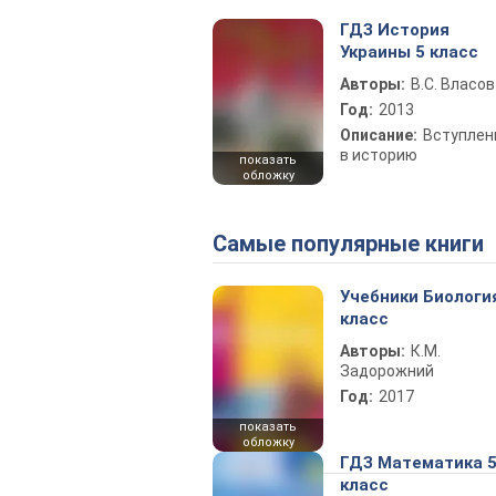
ГДЗ История
Украины 5 класс
Авторы:
В.С. Власов
Год:
2013
Описание:
Вступлен
в историю
показать
обложку
Самые популярные книги
Учебники Биологи
класс
Авторы:
К.М.
Задорожний
Год:
2017
показать
обложку
ГДЗ Математика 
класс