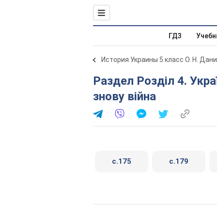
ГДЗ
Учебн
История Украины 5 класс О. Н. Дан
Раздел Розділ 4. Україна у 19-20 ст.. Параграф 23. І
знову війна
c.175
c.179