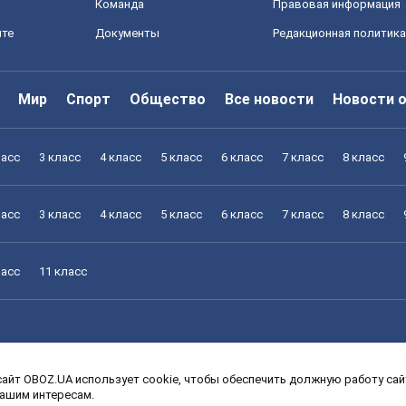
Команда
Правовая информация
йте
Документы
Редакционная политика
Мир
Спорт
Общество
Все новости
Новости 
ласс
3 класс
4 класс
5 класс
6 класс
7 класс
8 класс
ласс
3 класс
4 класс
5 класс
6 класс
7 класс
8 класс
ласс
11 класс
айт OBOZ.UA использует cookie, чтобы обеспечить должную работу сайт
ласс
3 класс
4 класс
5 класс
6 класс
7 класс
8 класс
вашим интересам.