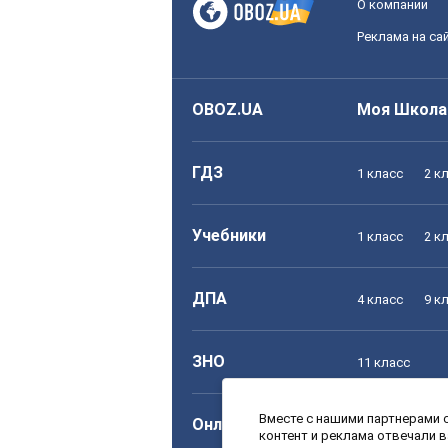
О компании
Реклама на са
OBOZ.UA
Моя Школа
ГДЗ
1 класс
2 к
Учебники
1 класс
2 к
ДПА
4 класс
9 к
ЗНО
11 класс
Вместе с нашими партнерами с
Онлайн уроки
1 класс
2 к
контент и реклама отвечали 