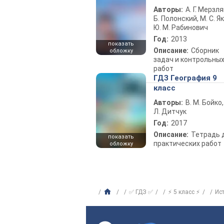
Авторы:
А. Г. Мерзля
Б. Полонский, М. С. Як
Ю. М. Рабинович
Год:
2013
показать
Описание:
Сборник
обложку
задач и контрольны
работ
ГДЗ География 9
класс
Авторы:
В. М. Бойко,
Л. Дитчук
Год:
2017
Описание:
Тетрадь 
показать
практических работ
обложку
✅ ГДЗ ✅
⚡ 5 класс ⚡
Ис