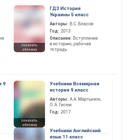
ГДЗ История
Украины 5 класс
Авторы:
В.С. Власов
Год:
2013
ие
Описание:
Вступление
в историю, рабочая
показать
тетрадь
обложку
я 9
Учебники Всемирная
история 9 класс
Авторы:
А.А. Мартынюк,
О. А. Гисем
Год:
2017
показать
обложку
5
Учебники Английский
язык 11 класс