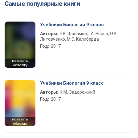
Самые популярные книги
Play Video
Учебники Биология 9 класс
Авторы:
Р.В. Шаламов, Г.А. Носов, О.А.
Литовченко, М.С. Калиберда
Год:
2017
показать
обложку
Учебники Биология 9 класс
Авторы:
К.М. Задорожний
Год:
2017
показать
обложку