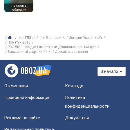
показать
обложку
✅ ГДЗ ✅
⚡ 5 класс ⚡
История Украины ✍
Пометун 2013
РОЗДІЛ 1. Звідки і як історики дізнаються про минуле
Завдання зі сторінки 11
Домашнє завдання
В начало
О компании
Команда
Правовая информация
Политика
конфиденциальности
Реклама на сайте
Документы
Редакционная политика