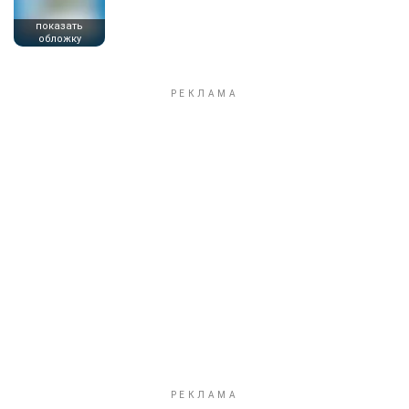
показать
обложку