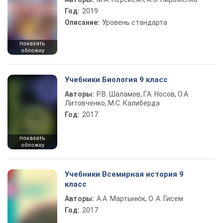
Год:
2019
Описание:
Уровень стандарта
показать
обложку
Учебники Биология 9 класс
Авторы:
Р.В. Шаламов, Г.А. Носов, О.А.
Литовченко, М.С. Калиберда
Год:
2017
показать
обложку
Учебники Всемирная история 9
класс
Авторы:
А.А. Мартынюк, О. А. Гисем
Год:
2017