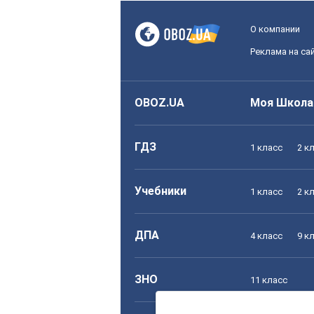
О компании
Реклама на са
OBOZ.UA
Моя Школа
ГДЗ
1 класс
2 к
Учебники
1 класс
2 к
ДПА
4 класс
9 к
ЗНО
11 класс