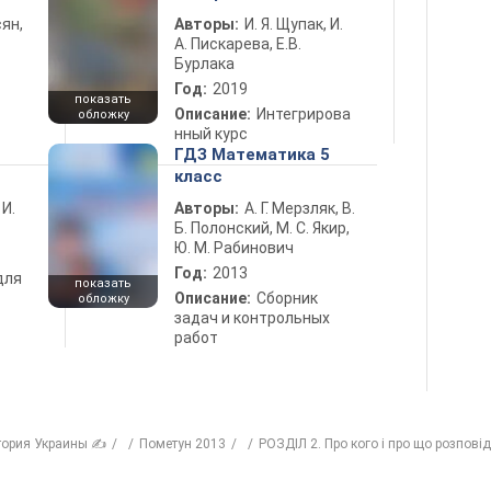
ян,
Авторы:
И. Я. Щупак, И.
А. Пискарева, Е.В.
Бурлака
Год:
2019
показать
Описание:
Интегрирова
обложку
нный курс
ГДЗ Математика 5
класс
 И.
Авторы:
А. Г. Мерзляк, В.
Б. Полонский, М. С. Якир,
Ю. М. Рабинович
Год:
2013
для
показать
Описание:
Сборник
обложку
задач и контрольных
работ
тория Украины ✍
Пометун 2013
РОЗДІЛ 2. Про кого і про що розповід