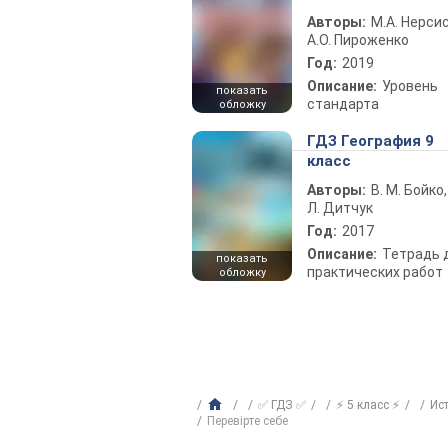
Авторы:
М.А. Нерсис
А.О. Пироженко
Год:
2019
Описание:
Уровень
показать
стандарта
обложку
ГДЗ География 9
класс
Авторы:
В. М. Бойко,
Л. Дитчук
Год:
2017
Описание:
Тетрадь 
показать
практических работ
обложку
✅ ГДЗ ✅
⚡ 5 класс ⚡
Ис
Перевірте себе