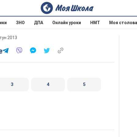
ики
ЗНО
ДПА
Онлайн уроки
НМТ
Моя столов
тун 2013
е
3
4
5