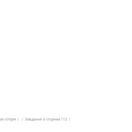
ає історія
Завдання зі сторінки 112