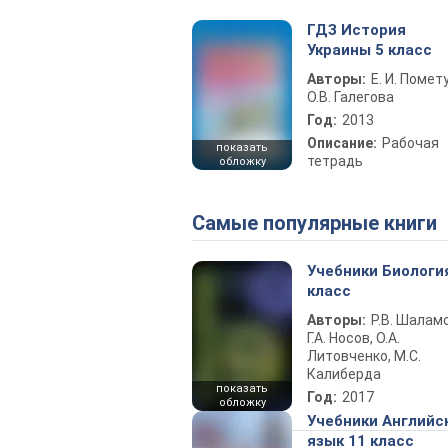
ГДЗ История
Украины 5 класс
Авторы:
Е. И. Помет
О.В. Галегова
Год:
2013
Описание:
Рабочая
показать
тетрадь
обложку
Самые популярные книги
Учебники Биологи
класс
Авторы:
Р.В. Шаламо
Г.А. Носов, О.А.
Литовченко, М.С.
Калиберда
показать
Год:
2017
обложку
Учебники Английс
язык 11 класс