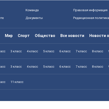
Команда
Правовая информация
йте
Документы
Редакционная политика
Мир
Спорт
Общество
Все новости
Новости 
ласс
3 класс
4 класс
5 класс
6 класс
7 класс
8 класс
ласс
3 класс
4 класс
5 класс
6 класс
7 класс
8 класс
ласс
11 класс