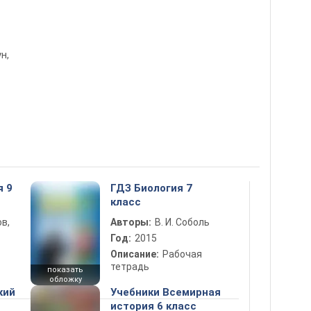
ун,
я 9
ГДЗ Биология 7
класс
в,
Авторы:
В. И. Соболь
Год:
2015
Описание:
Рабочая
тетрадь
показать
обложку
кий
Учебники Всемирная
история 6 класс