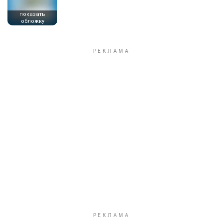
показать
обложку