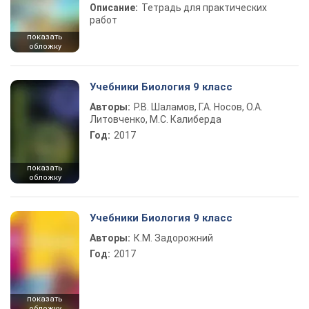
Описание:
Тетрадь для практических
работ
показать
обложку
Учебники Биология 9 класс
Авторы:
Р.В. Шаламов, Г.А. Носов, О.А.
Литовченко, М.С. Калиберда
Год:
2017
показать
обложку
Учебники Биология 9 класс
Авторы:
К.М. Задорожний
Год:
2017
показать
обложку