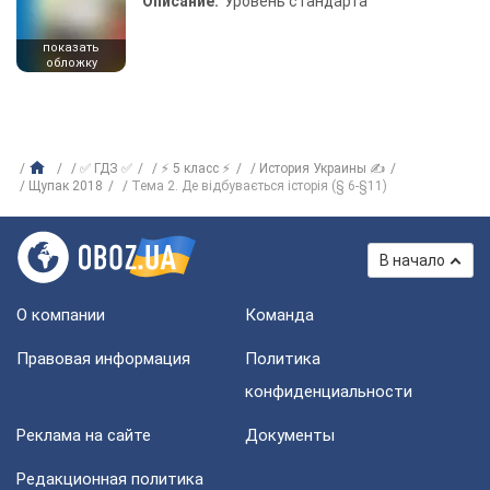
Описание:
Уровень стандарта
показать
обложку
✅ ГДЗ ✅
⚡ 5 класс ⚡
История Украины ✍
Щупак 2018
Тема 2. Де відбувається історія (§ 6-§11)
В начало
О компании
Команда
Правовая информация
Политика
конфиденциальности
Реклама на сайте
Документы
Редакционная политика