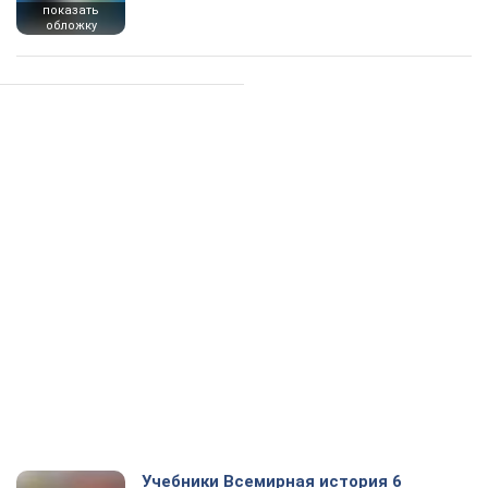
показать
обложку
Учебники Всемирная история 6