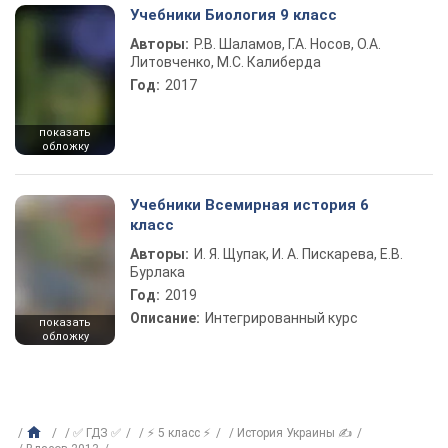
Учебники Биология 9 класс
Авторы:
Р.В. Шаламов, Г.А. Носов, О.А.
Литовченко, М.С. Калиберда
Год:
2017
показать
обложку
Учебники Всемирная история 6
класс
Авторы:
И. Я. Щупак, И. А. Пискарева, Е.В.
Бурлака
Год:
2019
Описание:
Интегрированный курс
показать
обложку
✅ ГДЗ ✅
⚡ 5 класс ⚡
История Украины ✍