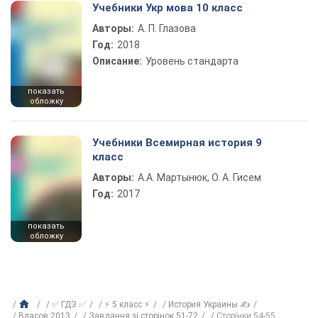
Учебники Укр мова 10 класс
Авторы:
А. П. Глазова
Год:
2018
Описание:
Уровень стандарта
показать
обложку
Учебники Всемирная история 9
класс
Авторы:
А.А. Мартынюк, О. А. Гисем
Год:
2017
показать
обложку
✅ ГДЗ ✅
⚡ 5 класс ⚡
История Украины ✍
Власов 2013
Завдання зі сторінок 51-72
Сторінки 54-55