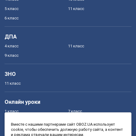
5 класс
11 класс
6 класс
ДПА
4 класс
11 класс
9 класс
ЗНО
11 класс
Онлайн уроки
1 класс
7 класс
2 класс
8 класс
Вместе с нашими партнерами сайт OBOZ.UA использует
cookie, чтобы обеспечить должную работу сайта, а контент
3 класс
9 класс
и реклама отвечали вашим интересам.