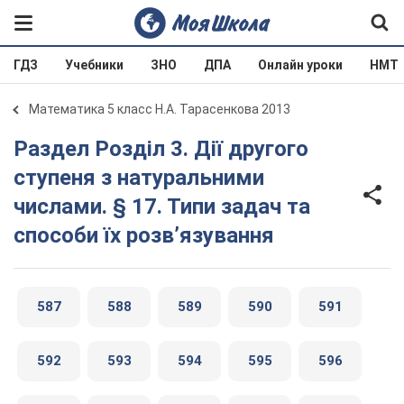
ГДЗ
Учебники
ЗНО
ДПА
Онлайн уроки
НМТ
Математика 5 класс Н.А. Тарасенкова 2013
Раздел Розділ 3. Дії другого
ступеня з натуральними
числами. § 17. Типи задач та
способи їх розв’язування
587
588
589
590
591
592
593
594
595
596