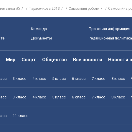
тематика ✍
Тарасенкова 2013
Самостійні роботи
Самостійна ро
Команда
Правовая информация
йте
Документы
Редакционная политика
Мир
Спорт
Общество
Все новости
Новости 
ласс
3 класс
4 класс
5 класс
6 класс
7 класс
8 класс
ласс
3 класс
4 класс
5 класс
6 класс
7 класс
8 класс
ласс
11 класс