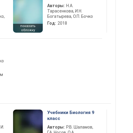
Авторы:
Н.А.
Тарасенкова, И.Н.
ко,
Богатырева, О.П. Бочко
Год:
2018
показать
обложку
5
ко
ом
Учебники Биология 9
класс
 И.
Авторы:
Р.В. Шаламов,
Г.А. Носов, О.А.