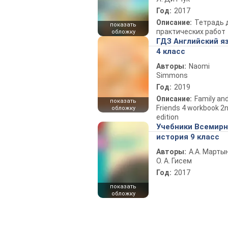
Год:
2017
Описание:
Тетрадь 
показать
практических работ
обложку
ГДЗ Английский я
4 класс
Авторы:
Naomi
Simmons
Год:
2019
Описание:
Family an
показать
Friends 4 workbook 2
обложку
edition
Учебники Всемир
история 9 класс
Авторы:
А.А. Марты
О. А. Гисем
Год:
2017
показать
обложку