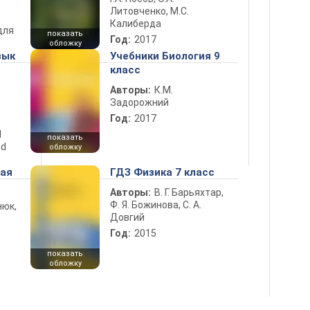
Литовченко, М.С.
Калиберда
для
показать
Год:
2017
обложку
зык
Учебники Биология 9
класс
Авторы:
К.М.
Задорожний
Год:
2017
d
показать
nd
обложку
ная
ГДЗ Физика 7 класс
Авторы:
В. Г. Барьяхтар,
Ф. Я. Божинова, С. А.
нюк,
Довгий
Год:
2015
показать
обложку