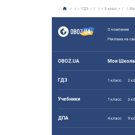
✅ ГДЗ ✅
⚡ 5 класс ⚡
Ма
О компании
Реклама на са
OBOZ.UA
Моя Школа
ГДЗ
1 класс
2 к
Учебники
1 класс
2 к
ДПА
4 класс
9 к