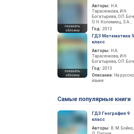
Авторы:
Н.А.
Тарасенкова, И.Н.
Богатырева, О.П. Боч
О. Н. Коломиец, З.А.
показать
Сердюк
Год:
2013
обложку
ГДЗ Математика 
класс
Авторы:
Н.А.
Тарасенкова, И.Н.
Богатырева, О.П. Боч
Год:
2013
показать
Описание:
На русск
обложку
языке
Самые популярные книги
ГДЗ География 9
класс
Авторы:
В. М. Бойко,
Л. Дитчук