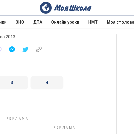
ики
ЗНО
ДПА
Онлайн уроки
НМТ
Моя столов
ова 2013
3
4