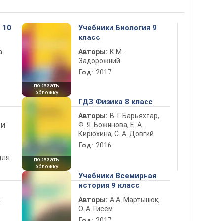
 10
Учебники Биология 9
класс
а
Авторы:
К.М.
Задорожний
Год:
2017
показать
обложку
ГДЗ Физика 8 класс
Авторы:
В. Г. Барьяхтар,
Ф. Я. Божинова, Е. А.
 И.
Кирюхина, С. А. Довгий
Год:
2016
для
показать
обложку
Учебники Всемирная
история 9 класс
ь
Авторы:
А.А. Мартынюк,
О. А. Гисем
Год:
2017