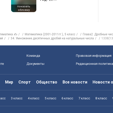
показать
обложку
тематика ✍
Математика (2001-2011гг.), 5 класс
Глава2. Дробные чи
ей
34. Умножение десятичных дробей на натуральные числа
1338(13
Команда
Правовая информация
йте
Документы
Редакционная политика
Мир
Спорт
Общество
Все новости
Новости 
ласс
3 класс
4 класс
5 класс
6 класс
7 класс
8 класс