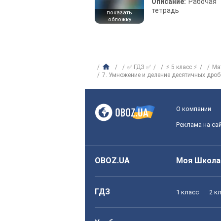
Описание:
Рабочая
тетрадь
показать
обложку
✅ ГДЗ ✅
⚡ 5 класс ⚡
Ма
7. Умножение и деление десятичных дроб
О компании
Реклама на са
OBOZ.UA
Моя Школа
ГДЗ
1 класс
2 к