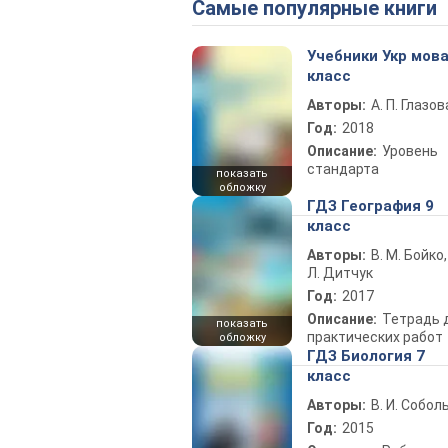
Самые популярные книги
Учебники Укр мова
класс
Авторы:
А. П. Глазов
Год:
2018
Описание:
Уровень
стандарта
показать
обложку
ГДЗ География 9
класс
Авторы:
В. М. Бойко,
Л. Дитчук
Год:
2017
Описание:
Тетрадь 
показать
практических работ
обложку
ГДЗ Биология 7
класс
Авторы:
В. И. Собол
Год:
2015