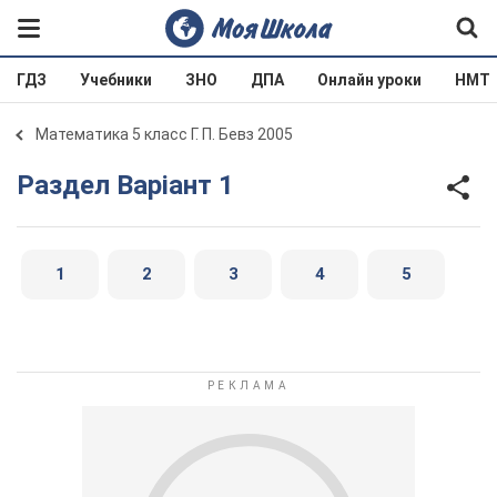
ГДЗ
Учебники
ЗНО
ДПА
Онлайн уроки
НМТ
Математика 5 класс Г. П. Бевз 2005
Раздел Варіант 1
1
2
3
4
5