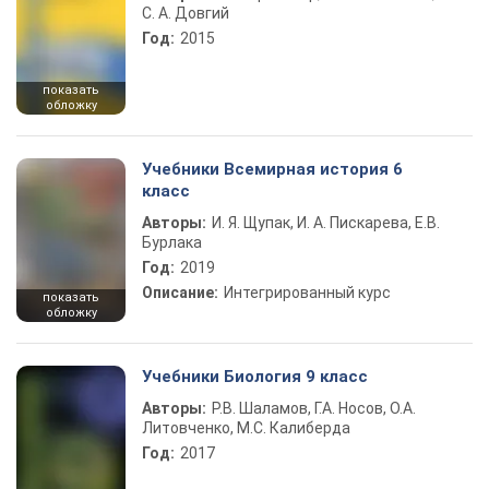
С. А. Довгий
Год:
2015
показать
обложку
Учебники Всемирная история 6
класс
Авторы:
И. Я. Щупак, И. А. Пискарева, Е.В.
Бурлака
Год:
2019
Описание:
Интегрированный курс
показать
обложку
Учебники Биология 9 класс
Авторы:
Р.В. Шаламов, Г.А. Носов, О.А.
Литовченко, М.С. Калиберда
Год:
2017