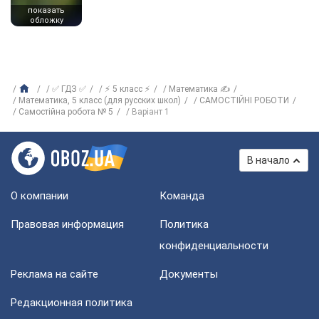
показать
обложку
✅ ГДЗ ✅
⚡ 5 класс ⚡
Математика ✍
Математика, 5 класс (для русских школ)
САМОСТІЙНІ РОБОТИ
Самостійна робота № 5
Варіант 1
В начало
О компании
Команда
Правовая информация
Политика
конфиденциальности
Реклама на сайте
Документы
Редакционная политика