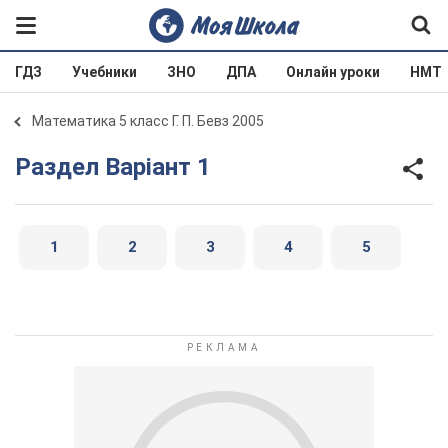
ГДЗ
Учебники
ЗНО
ДПА
Онлайн уроки
НМТ
Математика 5 класс Г. П. Бевз 2005
Раздел Варіант 1
1
2
3
4
5