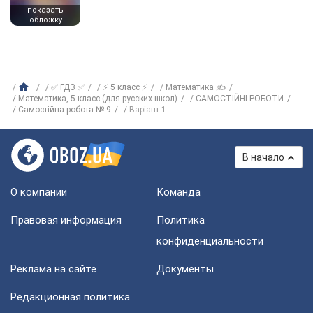
показать
обложку
✅ ГДЗ ✅
⚡ 5 класс ⚡
Математика ✍
Математика, 5 класс (для русских школ)
САМОСТІЙНІ РОБОТИ
Самостійна робота № 9
Варіант 1
В начало
О компании
Команда
Правовая информация
Политика
конфиденциальности
Реклама на сайте
Документы
Редакционная политика