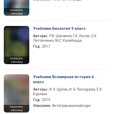
показать
обложку
Учебники Биология 9 класс
Авторы:
Р.В. Шаламов, Г.А. Носов, О.А.
Литовченко, М.С. Калиберда
Год:
2017
показать
обложку
Учебники Всемирная история 6
класс
Авторы:
И. Я. Щупак, И. А. Пискарева, Е.В.
Бурлака
Год:
2019
Описание:
Интегрированный курс
показать
обложку