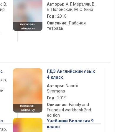
к, В.
Авторы:
А. Г. Мерзляк, В.
ир,
Б. Полонский, М. С. Якир
Год:
2018
Описание:
Рабочая
показать
тетрадь
обложку
х
сс
ГДЗ Английский язык
4 класс
тар,
Авторы:
Naomi
ий
Simmons
Год:
2019
Описание:
Family and
показать
Friends 4 workbook 2nd
обложку
edition
сс
Учебники Биология 9
класс
тар,