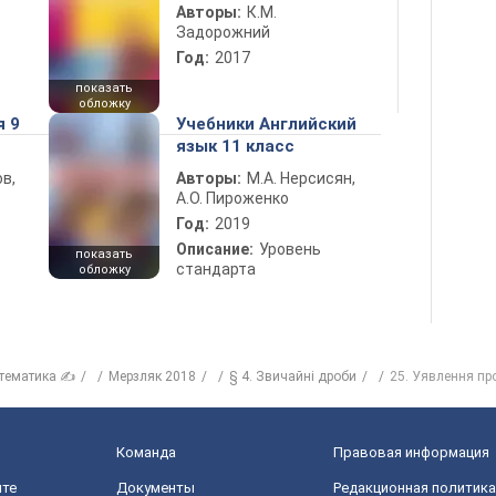
Авторы:
К.М.
Задорожний
Год:
2017
показать
обложку
я 9
Учебники Английский
язык 11 класс
в,
Авторы:
М.А. Нерсисян,
А.О. Пироженко
Год:
2019
Описание:
Уровень
показать
стандарта
обложку
тематика ✍
Мерзляк 2018
§ 4. Звичайні дроби
25. Уявлення пр
Команда
Правовая информация
йте
Документы
Редакционная политика