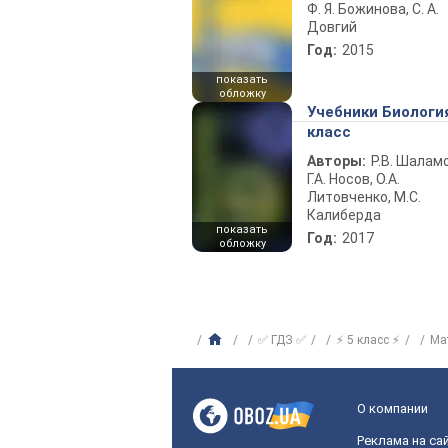
Ф. Я. Божинова, С. А.
Довгий
Год:
2015
показать
обложку
Учебники Биологи
класс
Авторы:
Р.В. Шаламо
Г.А. Носов, О.А.
Литовченко, М.С.
Калиберда
показать
Год:
2017
обложку
✅ ГДЗ ✅
⚡ 5 класс ⚡
Ма
О компании
Реклама на са