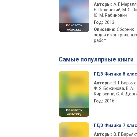
Авторы:
А. Г. Мерзля
Б. Полонский, М. С. Як
Ю. М. Рабинович
Год:
2013
показать
Описание:
Сборник
обложку
задач и контрольны
работ
Самые популярные книги
ГДЗ Физика 8 кла
Авторы:
В. Г. Барьях
Ф. Я. Божинова, Е. А.
Кирюхина, С. А. Довг
Год:
2016
показать
обложку
ГДЗ Физика 7 кла
Авторы:
В. Г. Барьях