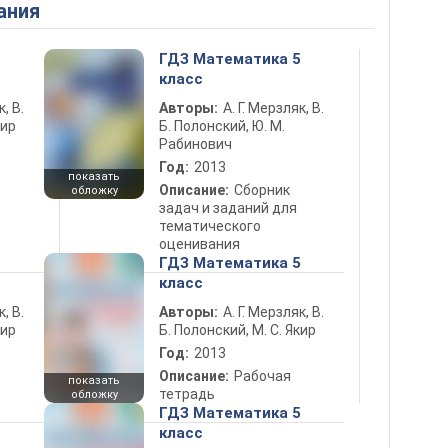
ания
5
ГДЗ Математика 5
класс
к, В.
Авторы:
А. Г. Мерзляк, В.
кир
Б. Полонский, Ю. М.
Рабинович
Год:
2013
показать
Описание:
Сборник
обложку
задач и заданий для
тематического
оценивания
5
ГДЗ Математика 5
класс
к, В.
Авторы:
А. Г. Мерзляк, В.
кир
Б. Полонский, М. С. Якир
Год:
2013
Описание:
Рабочая
показать
тетрадь
обложку
5
ГДЗ Математика 5
класс