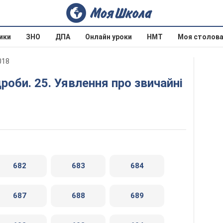
ики
ЗНО
ДПА
Онлайн уроки
НМТ
Моя столов
018
682
683
684
687
688
689