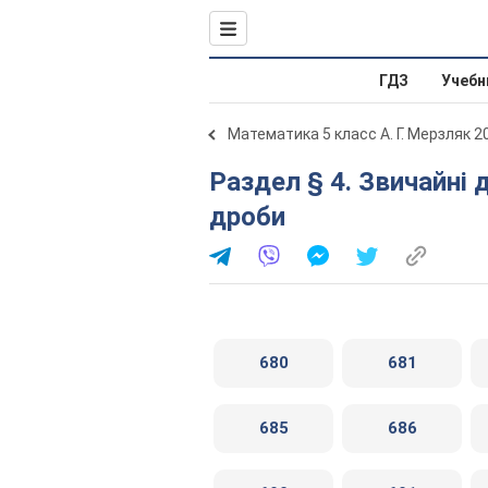
ГДЗ
Учебн
Математика 5 класс А. Г. Мерзляк 2
Раздел § 4. Звичайні дроби. 25. Уявлення про звичайні
дроби
680
681
685
686