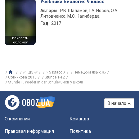
Учебники Биология 9 класс
Авторы:
Р.В. Шаламов, Г.А. Носов, О.А.
Литовченко, М.С. Калиберда
Год:
2017
показать
обложку
✅ ГДЗ ✅
⚡ 5 класс ⚡
Немецкий язык ✍
Сотникова 2013
Stunde 1-12
Stunde 1. Wieder in der Schule/Знов у школі
В начало
О компании
Команда
Правовая информация
Политика