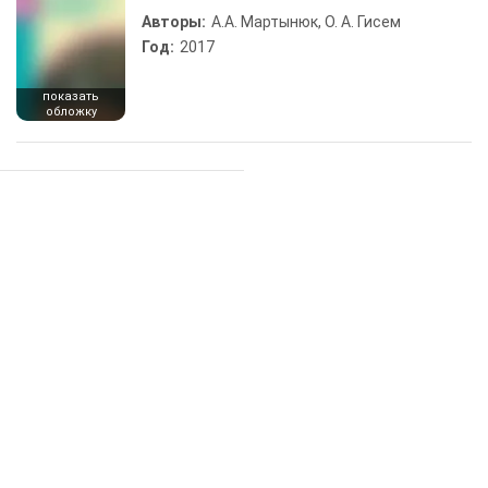
Авторы:
А.А. Мартынюк, О. А. Гисем
Год:
2017
показать
обложку