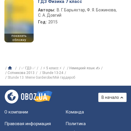
ГДЗ Физика 7 класс
Авторы:
В. Г. Барьяхтар, Ф. Я. Божинова,
С. А. Довгий
Год:
2015
показать
обложку
✅ ГДЗ ✅
⚡ 5 класс ⚡
Немецкий язык ✍
Сотникова 2013
Stunde 13-24
Stunde 13. Meine Garderobe/Мій гардероб
В начало
О компании
Команда
Правовая информация
Политика