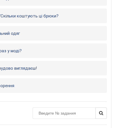
?/Скільки коштують ці брюки?
льний одяг
раз у моді?
и чудово виглядаєш!
торення