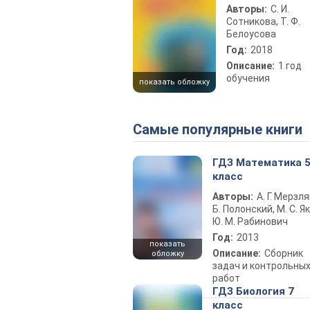
Авторы:
С. И.
Сотникова, Т. Ф.
Белоусова
Год:
2018
Описание:
1 год
обучения
показать обложку
Самые популярные книги
ГДЗ Математика 
класс
Авторы:
А. Г. Мерзля
Б. Полонский, М. С. Як
Ю. М. Рабинович
Год:
2013
показать
Описание:
Сборник
обложку
задач и контрольны
работ
ГДЗ Биология 7
класс