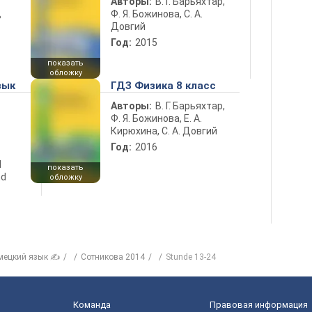
Авторы:
В. Г. Барьяхтар,
Ф. Я. Божинова, С. А.
ь
Довгий
Год:
2015
показать
обложку
зык
ГДЗ Физика 8 класс
Авторы:
В. Г. Барьяхтар,
Ф. Я. Божинова, Е. А.
Кирюхина, С. А. Довгий
Год:
2016
d
показать
nd
обложку
мецкий язык ✍
Сотникова 2014
Stunde 13-24
Команда
Правовая информация