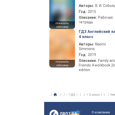
Авторы:
В. И. Собол
Год:
2015
Описание:
Рабочая
тетрадь
показать
обложку
ГДЗ Английский я
4 класс
Авторы:
Naomi
Simmons
Год:
2019
Описание:
Family an
показать
Friends 4 workbook 2
обложку
edition
✅ ГДЗ ✅
⚡ 5 класс ⚡
Не
О компании