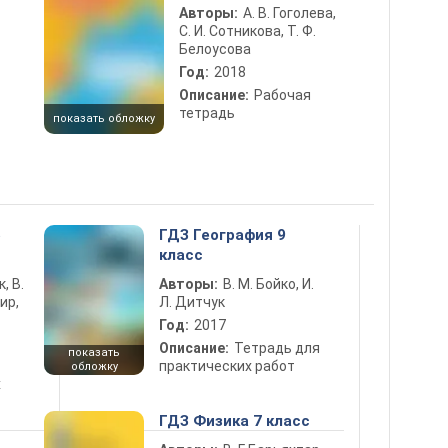
Авторы:
А. В. Гоголева,
С. И. Сотникова, Т. Ф.
Белоусова
Год:
2018
Описание:
Рабочая
тетрадь
показать обложку
5
ГДЗ География 9
класс
к, В.
Авторы:
В. М. Бойко, И.
ир,
Л. Дитчук
Год:
2017
Описание:
Тетрадь для
показать
практических работ
обложку
х
ГДЗ Физика 7 класс