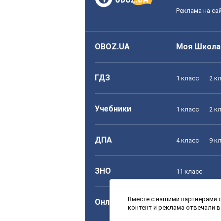
Реклама на са
OBOZ.UA
Моя Школа
ГДЗ
1 класс
2 к
Учебники
1 класс
2 к
ДПА
4 класс
9 к
ЗНО
11 класс
Вместе с нашими партнерами с
Онлайн уроки
1 класс
2 к
контент и реклама отвечали 