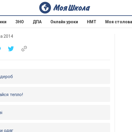
ики
ЗНО
ДПА
Онлайн уроки
НМТ
Моя столов
ва 2014
ардероб
гайся тепло!
зі
ти одяг