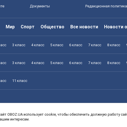
йте
Документы
Редакционная политика
Мир
Спорт
Общество
Все новости
Новости 
ласс
3 класс
4 класс
5 класс
6 класс
7 класс
8 класс
ласс
3 класс
4 класс
5 класс
6 класс
7 класс
8 класс
ласс
11 класс
айт OBOZ.UA использует cookie, чтобы обеспечить должную работу сайт
ласс
3 класс
4 класс
5 класс
6 класс
7 класс
8 класс
вашим интересам.