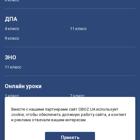
ДПА
4 класс
11 класс
9 класс
ЗНО
11 класс
Онлайн уроки
1 класс
7 класс
2 класс
8 класс
Вместе с нашими партнерами сайт OBOZ.UA использует
cookie, чтобы обеспечить должную работу сайта, а контент
3 класс
9 класс
и реклама отвечали вашим интересам.
4 класс
10 класс
5 класс
11 класс
Принять