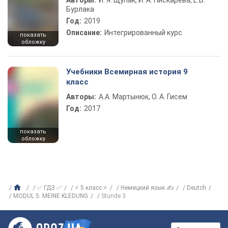
Авторы:
И. Я. Щупак, И. А. Пискарева, Е.В.
Бурлака
Год:
2019
Описание:
Интегрированный курс
показать
обложку
Учебники Всемирная история 9
класс
Авторы:
А.А. Мартынюк, О. А. Гисем
Год:
2017
показать
обложку
✅ ГДЗ ✅
⚡ 5 класс ⚡
Немецкий язык ✍
Deutch
MODUL 5. MEINE KLEDUNG
Stunde 3