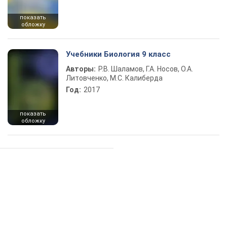
показать
обложку
Учебники Биология 9 класс
Авторы:
Р.В. Шаламов, Г.А. Носов, О.А.
Литовченко, М.С. Калиберда
Год:
2017
показать
обложку