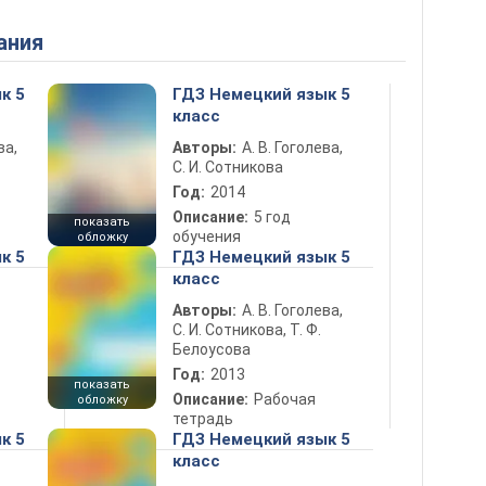
ания
к 5
ГДЗ Немецкий язык 5
класс
ва,
Авторы:
А. В. Гоголева,
С. И. Сотникова
Год:
2014
Описание:
5 год
показать
обучения
обложку
к 5
ГДЗ Немецкий язык 5
класс
Авторы:
А. В. Гоголева,
С. И. Сотникова, Т. Ф.
Белоусова
Год:
2013
показать
Описание:
Рабочая
обложку
тетрадь
к 5
ГДЗ Немецкий язык 5
класс