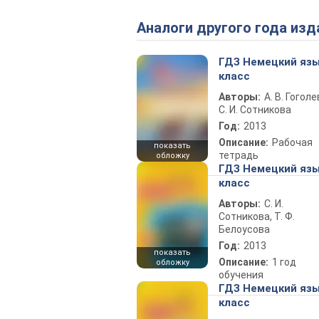
Аналоги другого года изд
ГДЗ Немецкий язы
класс
Авторы:
А. В. Гоголе
С. И. Сотникова
Год:
2013
Описание:
Рабочая
показать
тетрадь
обложку
ГДЗ Немецкий язы
класс
Авторы:
С. И.
Сотникова, Т. Ф.
Белоусова
Год:
2013
показать
Описание:
1 год
обложку
обучения
ГДЗ Немецкий язы
класс