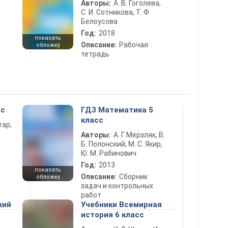
Авторы:
А. В. Гоголева,
С. И. Сотникова, Т. Ф.
Белоусова
Год:
2018
показать
Описание:
Рабочая
обложку
тетрадь
сс
ГДЗ Математика 5
класс
тар,
Авторы:
А. Г. Мерзляк, В.
Б. Полонский, М. С. Якир,
Ю. М. Рабинович
Год:
2013
показать
Описание:
Сборник
обложку
задач и контрольных
работ
кий
Учебники Всемирная
история 6 класс