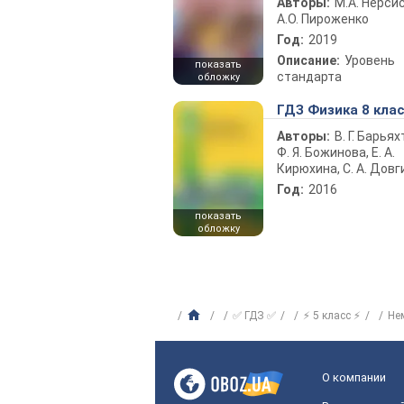
Авторы:
М.А. Нерсис
А.О. Пироженко
Год:
2019
Описание:
Уровень
показать
стандарта
обложку
ГДЗ Физика 8 кла
Авторы:
В. Г. Барьях
Ф. Я. Божинова, Е. А.
Кирюхина, С. А. Довг
Год:
2016
показать
обложку
✅ ГДЗ ✅
⚡ 5 класс ⚡
Не
О компании