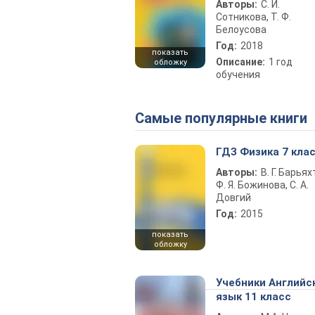
Авторы:
С. И.
Сотникова, Т. Ф.
Белоусова
Год:
2018
показать
Описание:
1 год
обложку
обучения
Самые популярные книги
ГДЗ Физика 7 кла
Авторы:
В. Г. Барьях
Ф. Я. Божинова, С. А.
Довгий
Год:
2015
показать
обложку
Учебники Английс
язык 11 класс