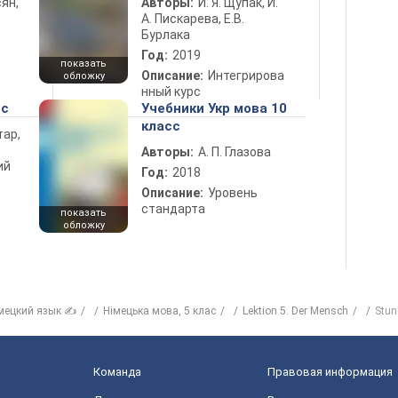
ян,
Авторы:
И. Я. Щупак, И.
А. Пискарева, Е.В.
Бурлака
Год:
2019
показать
Описание:
Интегрирова
обложку
нный курс
сс
Учебники Укр мова 10
класс
тар,
Авторы:
А. П. Глазова
ий
Год:
2018
Описание:
Уровень
стандарта
показать
обложку
мецкий язык ✍
Нiмецька мова, 5 клас
Lektion 5. Der Mensch
Stun
Команда
Правовая информация