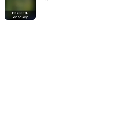
показать
обложку