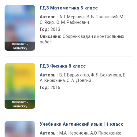
ГДЗ Математика 5 класс
Авторы:
А. Г. Мерзляк, В. Б. Полонский, М.
С. Якир, Ю. М. Рабинович
Год:
2013
Описание:
Сборник задач и контрольных
работ
показать
обложку
ГДЗ Физика 8 класс
Авторы:
В. Г. Барьяхтар, Ф. Я. Божинова, Е.
А. Кирюхина, С. А. Довгий
Год:
2016
показать
обложку
Учебники Английский язык 11 класс
Авторы:
М.А. Нерсисян, А.О. Пироженко