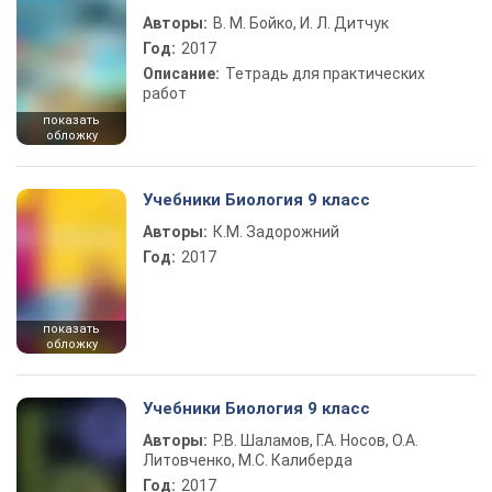
Авторы:
В. М. Бойко, И. Л. Дитчук
Год:
2017
Описание:
Тетрадь для практических
работ
показать
обложку
Учебники Биология 9 класс
Авторы:
К.М. Задорожний
Год:
2017
показать
обложку
Учебники Биология 9 класс
Авторы:
Р.В. Шаламов, Г.А. Носов, О.А.
Литовченко, М.С. Калиберда
Год:
2017