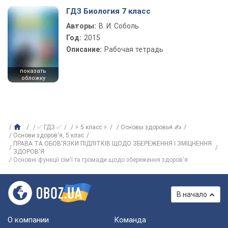
ГДЗ Биология 7 класс
Авторы:
В. И. Соболь
Год:
2015
Описание:
Рабочая тетрадь
показать
обложку
✅ ГДЗ ✅
⚡ 5 класс ⚡
Основы здоровья ✍
Основи здоров'я, 5 клас
ПРАВА ТА ОБОВ'ЯЗКИ ПІДЛІТКІВ ЩОДО ЗБЕРЕЖЕННЯ І ЗМІЦНЕННЯ
ЗДОРОВ'Я
Основні функції сім'ї та громади щодо збереження здоров'я
В начало
О компании
Команда