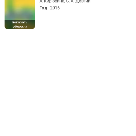
А. Кирюхина, С. А. Довгий
Год:
2016
показать
обложку