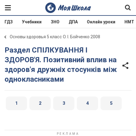
ГДЗ
Учебники
ЗНО
ДПА
Онлайн уроки
НМТ
Основы здоровья 5 класс О. І. Бойченко 2008
Раздел СПІЛКУВАННЯ І
ЗДОРОВ'Я. Позитивний вплив на
здоров'я дружніх стосунків між
однокласниками
1
2
3
4
5