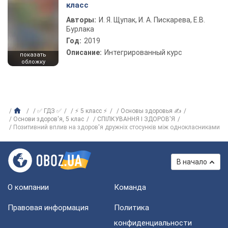
класс
Авторы:
И. Я. Щупак, И. А. Пискарева, Е.В.
Бурлака
Год:
2019
Описание:
Интегрированный курс
показать
обложку
✅ ГДЗ ✅
⚡ 5 класс ⚡
Основы здоровья ✍
Основи здоров'я, 5 клас
СПІЛКУВАННЯ І ЗДОРОВ'Я
Позитивний вплив на здоров'я дружніх стосунків між однокласниками
В начало
О компании
Команда
Правовая информация
Политика
конфиденциальности