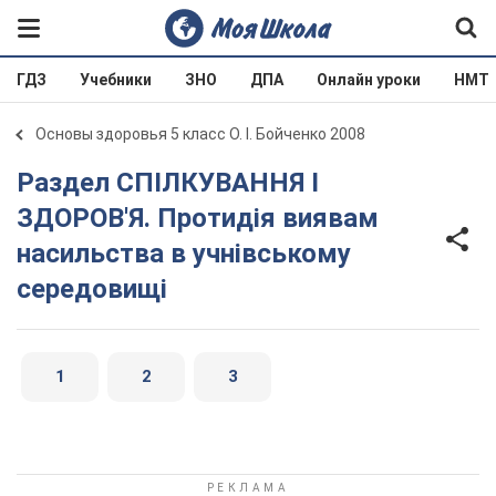
ГДЗ
Учебники
ЗНО
ДПА
Онлайн уроки
НМТ
Основы здоровья 5 класс О. І. Бойченко 2008
Раздел СПІЛКУВАННЯ І
ЗДОРОВ'Я. Протидія виявам
насильства в учнівському
середовищі
1
2
3