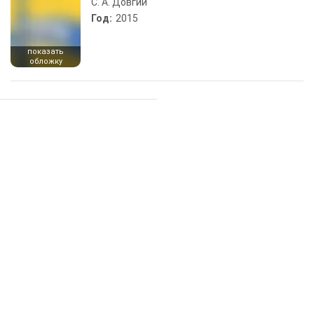
С. А. Довгий
Год:
2015
показать
обложку