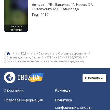
Авторы:
Р.В. Шаламов, Г.А. Носов, О.А.
Литовченко, М.С. Калиберда
Год:
2017
показать
обложку
✅ ГДЗ ✅
⚡ 5 класс ⚡
Основы здоровья ✍
Основи здоров'я, 5 клас
СПІЛКУВАННЯ І ЗДОРОВ'Я
Протидія виявам насильства в учнівському середовищі
В начало
О компании
Команда
Правовая информация
Политика
конфиденциальности