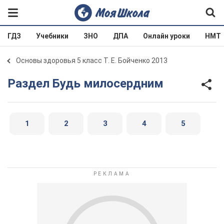
ГДЗ
Учебники
ЗНО
ДПА
Онлайн уроки
НМТ
Основы здоровья 5 класс Т. Е. Бойченко 2013
Раздел Будь милосердним
1
2
3
4
5