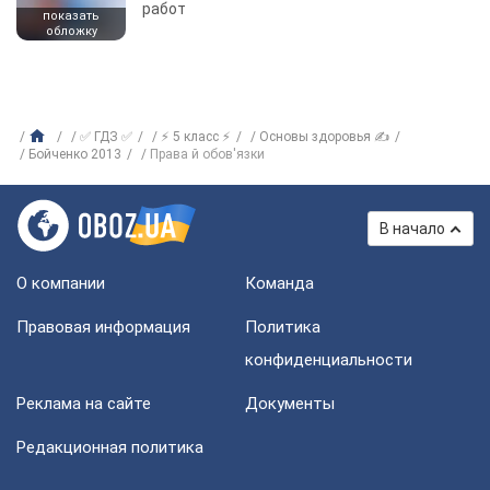
работ
показать
обложку
✅ ГДЗ ✅
⚡ 5 класс ⚡
Основы здоровья ✍
Бойченко 2013
Права й обов'язки
В начало
О компании
Команда
Правовая информация
Политика
конфиденциальности
Реклама на сайте
Документы
Редакционная политика