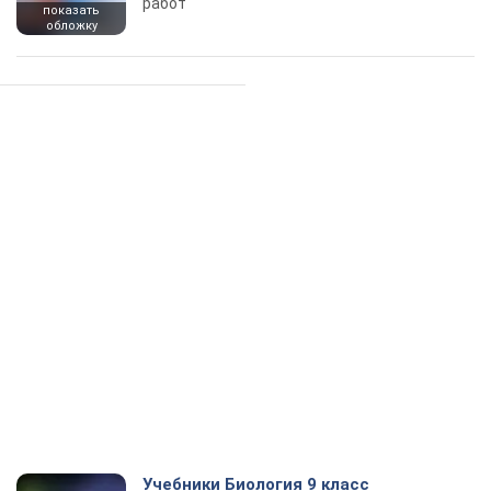
работ
показать
обложку
Учебники Биология 9 класс