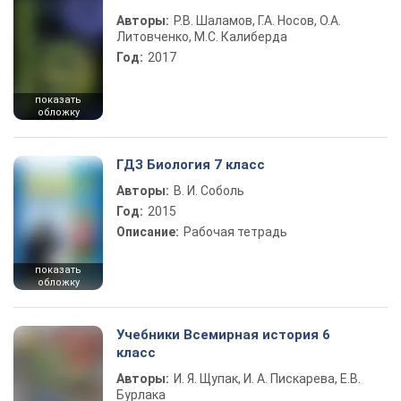
Авторы:
Р.В. Шаламов, Г.А. Носов, О.А.
Литовченко, М.С. Калиберда
Год:
2017
показать
обложку
ГДЗ Биология 7 класс
Авторы:
В. И. Соболь
Год:
2015
Описание:
Рабочая тетрадь
показать
обложку
Учебники Всемирная история 6
класс
Авторы:
И. Я. Щупак, И. А. Пискарева, Е.В.
Бурлака