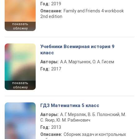
Год:
2019
Описание:
Family and Friends 4 workbook
2nd edition
показать
обложку
Учебники Всемирная история 9
класс
Авторы:
А.А. Мартынюк, О. А. Гисем
Год:
2017
показать
обложку
ГДЗ Математика 5 класс
Авторы:
А. Г. Мерзляк, В. Б. Полонский, М.
С. Якир, Ю. М. Рабинович
Год:
2013
Описание:
Сборник задач и контрольных