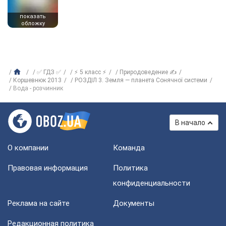
показать
обложку
✅ ГДЗ ✅
⚡ 5 класс ⚡
Природоведение ✍
Коршевнюк 2013
РОЗДІЛ 3. Земля — планета Сонячної системи
Вода - розчинник
В начало
О компании
Команда
Правовая информация
Политика
конфиденциальности
Реклама на сайте
Документы
Редакционная политика